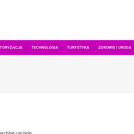
TORYZACJA
TECHNOLOGIA
TURYSTYKA
ZDROWIE I URODA
arching can help.