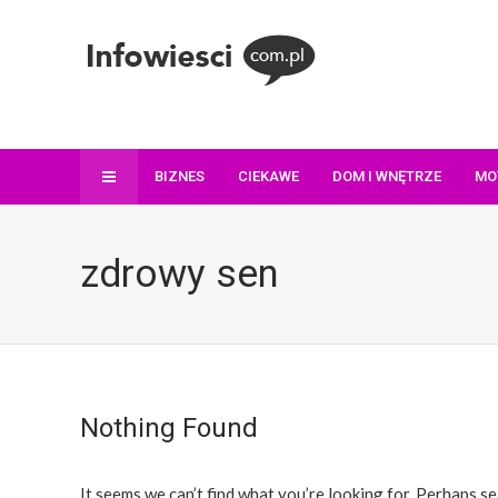
BIZNES
CIEKAWE
DOM I WNĘTRZE
MO
zdrowy sen
Nothing Found
It seems we can’t find what you’re looking for. Perhaps se