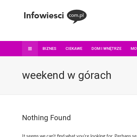
BIZNES
CIEKAWE
DOM I WNĘTRZE
MO
weekend w górach
Nothing Found
It seems we can’t find what you’re looking for. Perhaps se