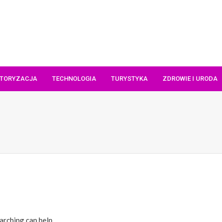
TORYZACJA
TECHNOLOGIA
TURYSTYKA
ZDROWIE I URODA
arching can help.