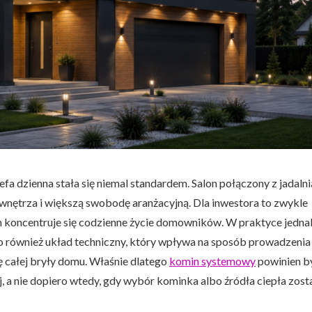
dzienna stała się niemal standardem. Salon połączony z jadalnią
e wnętrza i większą swobodę aranżacyjną. Dla inwestora to zwykle
am koncentruje się codzienne życie domowników. W praktyce jedna
 To również układ techniczny, który wpływa na sposób prowadzenia
ę całej bryły domu. Właśnie dlatego
komin systemowy
powinien b
j, a nie dopiero wtedy, gdy wybór kominka albo źródła ciepła zost