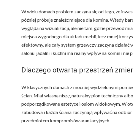
,
j
W wielu domach problem zaczyna się od tego, że inwes
a
d
później próbuje znaleźć miejsce dla komina. Wtedy bar
a
l
wygląda na wizualizacji, ale nie tam, gdzie przewód mi
n
miejsca wygodnego dla układu mebli, lecz mniej korzys
i
i
efektowny, ale cały system grzewczy zaczyna działać w
k
u
salonu, jadalni i kuchni ma realny wpływ na komin i ni
c
h
n
Dlaczego otwarta przestrzeń zmie
i
w
p
W klasycznych domach z mocniej wydzielonymi pomies
ł
y
ścian. Miał własną niszę, naturalny pion techniczny al
w
a
podporządkowane estetyce i osiom widokowym. W otwart
n
zabudowa i każda ściana zaczynają wpływać na odbiór p
a
p
przedmiotem kompromisów aranżacyjnych.
r
o
j