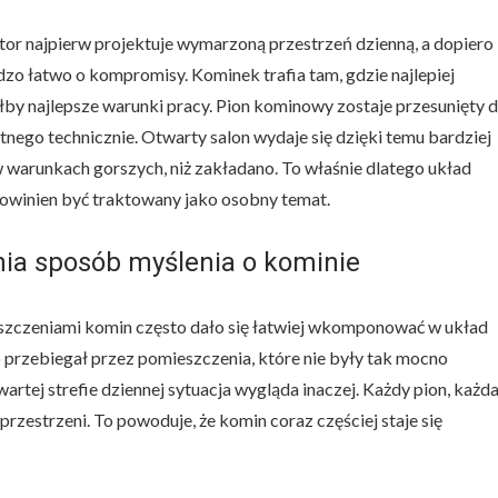
tor najpierw projektuje wymarzoną przestrzeń dzienną, a dopiero
dzo łatwo o kompromisy. Kominek trafia tam, gdzie najlepiej
ałby najlepsze warunki pracy. Pion kominowy zostaje przesunięty 
tnego technicznie. Otwarty salon wydaje się dzięki temu bardziej
 warunkach gorszych, niż zakładano. To właśnie dlatego układ
e powinien być traktowany jako osobny temat.
nia sposób myślenia o kominie
zczeniami komin często dało się łatwiej wkomponować w układ
bo przebiegał przez pomieszczenia, które nie były tak mocno
ej strefie dziennej sytuacja wygląda inaczej. Każdy pion, każd
rzestrzeni. To powoduje, że komin coraz częściej staje się