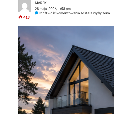
MAREK
28 maja, 2026, 1:58 pm
Możliwość komentowania
K
została wyłączona
413
o
m
i
n
s
y
s
t
e
m
o
w
y
a
o
t
w
a
r
t
a
s
t