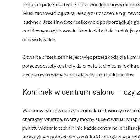
Problem polega na tym, że przewód kominowy nie moż
e
k
Musi zachować logiczną relację z urządzeniem grzewcz
t
c
budynek. Jeżeli inwestor całkowicie podporządkuje go
a
codziennym użytkowaniu. Kominek będzie trudniejszy w
ł
e
przewidywalne.
g
o
p
Otwarta przestrzeń nie jest więc przeszkodą dla kom
r
z
połączyć estetykę strefy dziennej z techniczną logiką
e
w
być zarówno wizualnie atrakcyjny, jak i funkcjonalny.
o
d
u
Kominek w centrum salonu – czy 
Wielu inwestorów marzy o kominku ustawionym w centr
charakter wnętrza, tworzy mocny akcent wizualny i spra
punktu widzenia techniki nie każda centralna lokalizac
atrakcyjnym położeniem kominka idzie logiczny przeb