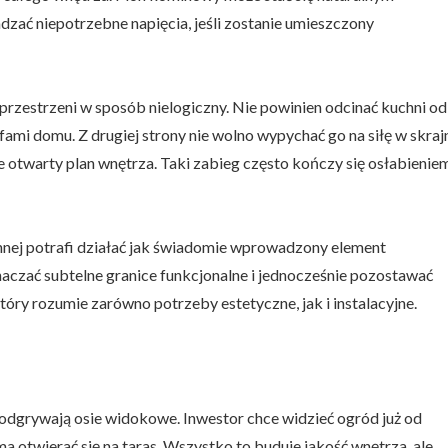
ać niepotrzebne napięcia, jeśli zostanie umieszczony
 przestrzeni w sposób nielogiczny. Nie powinien odcinać kuchni od
fami domu. Z drugiej strony nie wolno wypychać go na siłę w skraj
e otwarty plan wnętrza. Taki zabieg często kończy się osłabienie
nnej potrafi działać jak świadomie wprowadzony element
czać subtelne granice funkcjonalne i jednocześnie pozostawać
óry rozumie zarówno potrzeby estetyczne, jak i instalacyjne.
dgrywają osie widokowe. Inwestor chce widzieć ogród już od
ma otwierać się na taras. Wszystko to buduje jakość wnętrza, ale