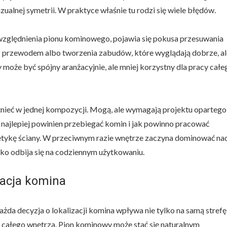
alnej symetrii. W praktyce właśnie tu rodzi się wiele błędów.
uwzględnienia pionu kominowego, pojawia się pokusa przesuwania
 z przewodem albo tworzenia zabudów, które wyglądają dobrze, al
y może być spójny aranżacyjnie, ale mniej korzystny dla pracy całe
stnieć w jednej kompozycji. Mogą, ale wymagają projektu opartego
e najlepiej powinien przebiegać komin i jak powinno pracować
tetykę ściany. W przeciwnym razie wnętrze zaczyna dominować na
bko odbija się na codziennym użytkowaniu.
izacja komina
każda decyzja o lokalizacji komina wpływa nie tylko na samą strefę
całego wnętrza. Pion kominowy może stać się naturalnym