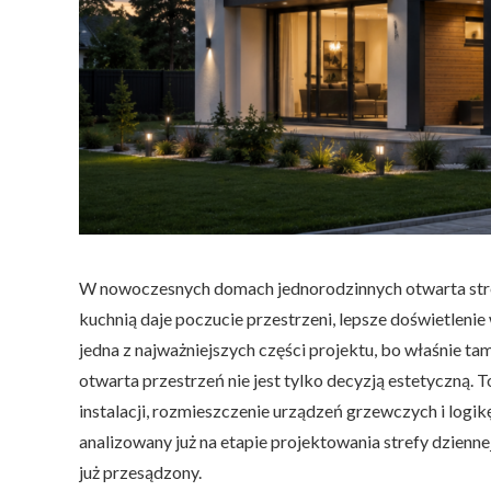
r
e
f
a
d
z
i
e
n
n
a
–
j
a
k
W nowoczesnych domach jednorodzinnych otwarta strefa 
u
k
kuchnią daje poczucie przestrzeni, lepsze doświetleni
ł
a
jedna z najważniejszych części projektu, bo właśnie t
d
otwarta przestrzeń nie jest tylko decyzją estetyczną.
s
a
instalacji, rozmieszczenie urządzeń grzewczych i logik
l
o
analizowany już na etapie projektowania strefy dzienne
n
już przesądzony.
u