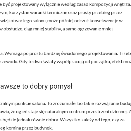
e być projektowany wyłącznie według zasad kompozycji wnętrza.
ym, korzystne warunki termiczne oraz prosty przebieg przez
 wizji otwartego salonu, może później odczuć konsekwencje w
 obsłudze, ciąg mniej stabilny, a samo ogrzewanie mniej
ina. Wymaga po prostu bardziej świadomego projektowania. Trze
 przewodu. Gdy te dwa światy współpracują od początku, efekt mo
zawsze to dobry pomysł
alnym punkcie salonu. To zrozumiałe, bo takie rozwiązanie budu
wia, że ogień staje się naturalnym centrum przestrzeni dziennej. 
ja będzie jednak równie dobra. Wszystko zależy od tego, czy za
ieg komina przez budynek.