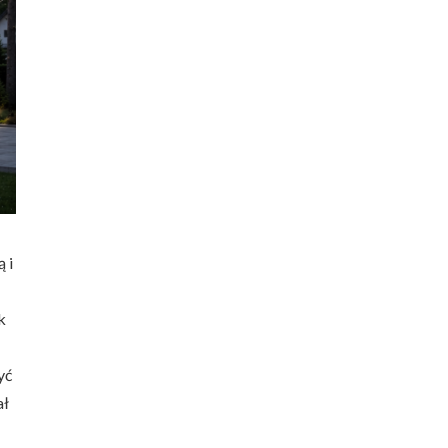
 i
k
yć
ał