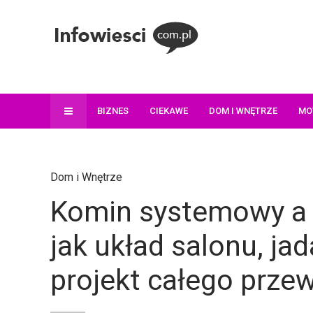
BIZNES
CIEKAWE
DOM I WNĘTRZE
MO
Dom i Wnętrze
Komin systemowy a o
jak układ salonu, ja
projekt całego prze