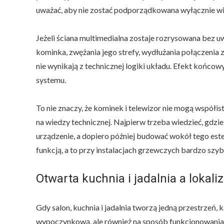
uważać, aby nie zostać podporządkowana wyłącznie wizu
Jeżeli ściana multimedialna zostaje rozrysowana bez 
kominka, zwężania jego strefy, wydłużania połączenia
nie wynikają z technicznej logiki układu. Efekt końcow
systemu.
To nie znaczy, że kominek i telewizor nie mogą współi
na wiedzy technicznej. Najpierw trzeba wiedzieć, gdzi
urządzenie, a dopiero później budować wokół tego es
funkcją, a to przy instalacjach grzewczych bardzo szy
Otwarta kuchnia i jadalnia a lokal
Gdy salon, kuchnia i jadalnia tworzą jedną przestrzeń, 
wypoczynkową, ale również na sposób funkcjonowania 