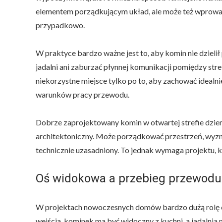
elementem porządkującym układ, ale może też wprowadz
przypadkowo.
W praktyce bardzo ważne jest to, aby komin nie dzielił
jadalni ani zaburzać płynnej komunikacji pomiędzy stre
niekorzystne miejsce tylko po to, aby zachować idealni
warunków pracy przewodu.
Dobrze zaprojektowany komin w otwartej strefie dzie
architektoniczny. Może porządkować przestrzeń, wyzna
technicznie uzasadniony. To jednak wymaga projektu, kt
Oś widokowa a przebieg przewodu
W projektach nowoczesnych domów bardzo dużą rolę o
wejścia, kominek ma być widoczny z kuchni, a jadalnia 