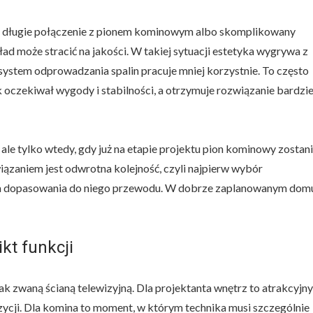
musi długie połączenie z pionem kominowym albo skomplikowany
d może stracić na jakości. W takiej sytuacji estetyka wygrywa z
system odprowadzania spalin pracuje mniej korzystnie. To często
oczekiwał wygody i stabilności, a otrzymuje rozwiązanie bardzie
le tylko wtedy, gdy już na etapie projektu pion kominowy zostan
ązaniem jest odwrotna kolejność, czyli najpierw wybór
óba dopasowania do niego przewodu. W dobrze zaplanowanym dom
ikt funkcji
 zwaną ścianą telewizyjną. Dla projektanta wnętrz to atrakcyjny
cji. Dla komina to moment, w którym technika musi szczególnie