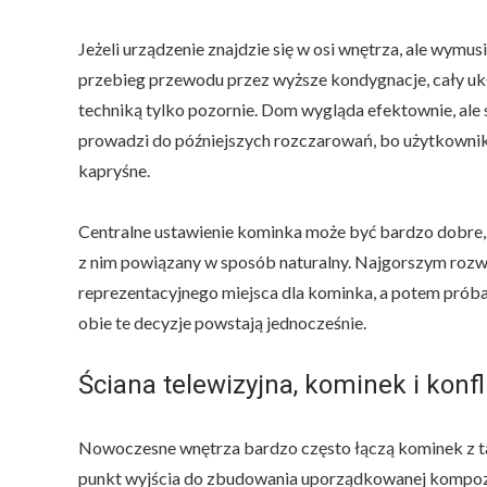
Jeżeli urządzenie znajdzie się w osi wnętrza, ale wy
przebieg przewodu przez wyższe kondygnacje, cały ukła
techniką tylko pozornie. Dom wygląda efektownie, ale 
prowadzi do późniejszych rozczarowań, bo użytkownik 
kapryśne.
Centralne ustawienie kominka może być bardzo dobre, a
z nim powiązany w sposób naturalny. Najgorszym rozwi
reprezentacyjnego miejsca dla kominka, a potem pr
obie te decyzje powstają jednocześnie.
Ściana telewizyjna, kominek i konfl
Nowoczesne wnętrza bardzo często łączą kominek z tak
punkt wyjścia do zbudowania uporządkowanej kompozy