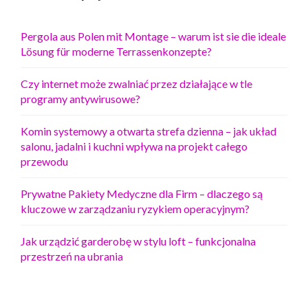
R
O
Pergola aus Polen mit Montage – warum ist sie die ideale
W
Lösung für moderne Terrassenkonzepte?
O
T
N
Czy internet może zwalniać przez działające w tle
E
programy antywirusowe?
D
L
Komin systemowy a otwarta strefa dzienna – jak układ
A
salonu, jadalni i kuchni wpływa na projekt całego
C
przewodu
U
D
Prywatne Pakiety Medyczne dla Firm – dlaczego są
Z
kluczowe w zarządzaniu ryzykiem operacyjnym?
O
Z
Jak urządzić garderobę w stylu loft – funkcjonalna
I
przestrzeń na ubrania
E
M
C
Ó