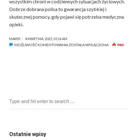
wszystkim chroni w codziennych sytuacjach życiowych.
Dobrze dobrana polisa to gwarancja szybkiej i
skutecznej pomocy, gdy pojawi się potrzeba medyczna
opieki.
MAREK
4 KWIETNIA, 2025, 10:16 AM
MOŻLIWOŚĆ KOMENTOWANIA
U
ZOSTAŁA WYŁĄCZONA
980
B
E
Z
P
I
E
C
Z
E
N
I
E
Z
Ostatnie wpisy
D