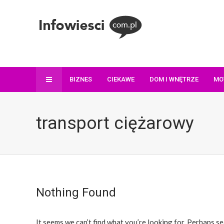
BIZNES
CIEKAWE
DOM I WNĘTRZE
MO
transport ciężarowy
Nothing Found
It seems we can’t find what you’re looking for. Perhaps se