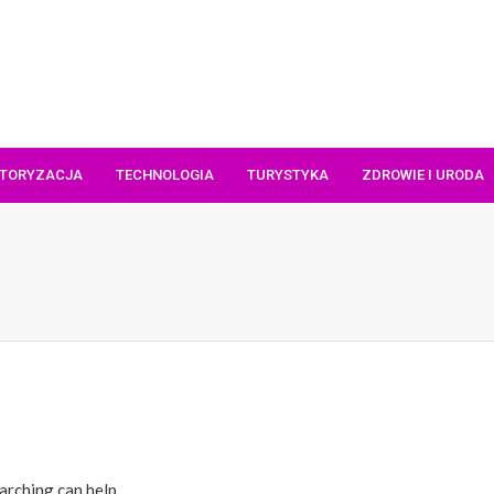
TORYZACJA
TECHNOLOGIA
TURYSTYKA
ZDROWIE I URODA
arching can help.