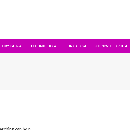
TORYZACJA
TECHNOLOGIA
TURYSTYKA
ZDROWIE I URODA
arching can help.