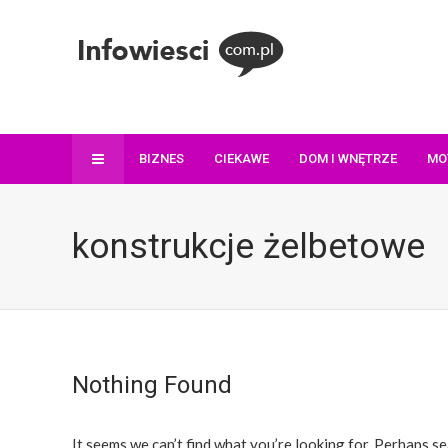
BIZNES
CIEKAWE
DOM I WNĘTRZE
MO
konstrukcje żelbetowe
Nothing Found
It seems we can’t find what you’re looking for. Perhaps se