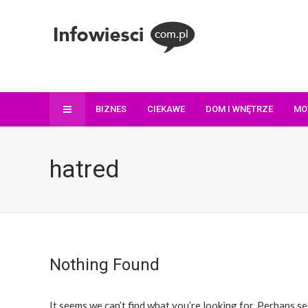
BIZNES
CIEKAWE
DOM I WNĘTRZE
MO
hatred
Nothing Found
It seems we can’t find what you’re looking for. Perhaps se