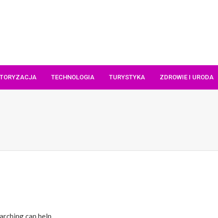
TORYZACJA
TECHNOLOGIA
TURYSTYKA
ZDROWIE I URODA
arching can help.