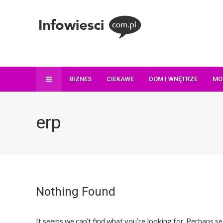
BIZNES
CIEKAWE
DOM I WNĘTRZE
MO
erp
Nothing Found
It seems we can’t find what you’re looking for. Perhaps se