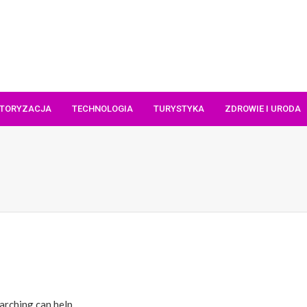
TORYZACJA
TECHNOLOGIA
TURYSTYKA
ZDROWIE I URODA
arching can help.