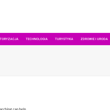
TORYZACJA
TECHNOLOGIA
TURYSTYKA
ZDROWIE I URODA
arching can help.