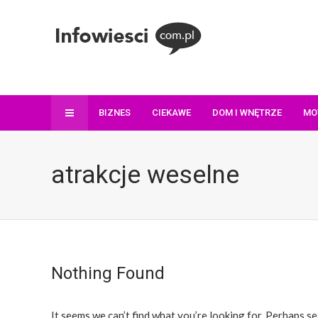
BIZNES
CIEKAWE
DOM I WNĘTRZE
MO
atrakcje weselne
Nothing Found
It seems we can’t find what you’re looking for. Perhaps se