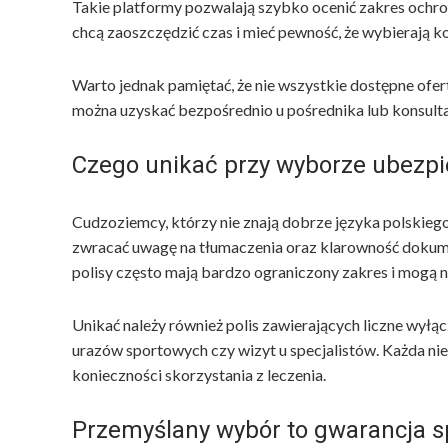
Takie platformy pozwalają szybko ocenić zakres ochro
chcą zaoszczędzić czas i mieć pewność, że wybierają k
Warto jednak pamiętać, że nie wszystkie dostępne of
można uzyskać bezpośrednio u pośrednika lub konsulta
Czego unikać przy wyborze ubezpi
Cudzoziemcy, którzy nie znają dobrze języka polskieg
zwracać uwagę na tłumaczenia oraz klarowność dokumen
polisy często mają bardzo ograniczony zakres i mogą 
Unikać należy również polis zawierających liczne wyłą
urazów sportowych czy wizyt u specjalistów. Każda n
konieczności skorzystania z leczenia.
Przemyślany wybór to gwarancja s