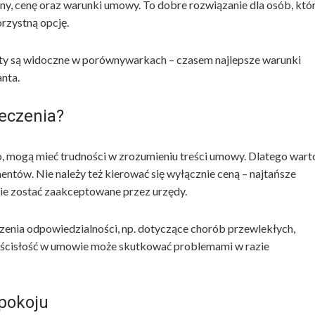
ny, cenę oraz warunki umowy. To dobre rozwiązanie dla osób, któ
orzystną opcję.
erty są widoczne w porównywarkach – czasem najlepsze warunki
nta.
eczenia?
o, mogą mieć trudności w zrozumieniu treści umowy. Dlatego wart
tów. Nie należy też kierować się wyłącznie ceną – najtańsze
nie zostać zaakceptowane przez urzędy.
czenia odpowiedzialności, np. dotyczące chorób przewlekłych,
ieścisłość w umowie może skutkować problemami w razie
pokoju