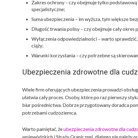
Zakres ochrony – czy obejmuje tylko podstawową o
specjalistyczne;
Suma ubezpieczenia – im wyższa, tym większe b
Długość trwania polisy – czy obejmuje cały okres
Wyłączenia odpowiedzialności – warto sprawdzić, 
ciąży;
Warunki korzystania – czy potrzebne są skierowania
Ubezpieczenia zdrowotne dla cud
Wiele firm oferujących ubezpieczenia prowadzi obsług
ułatwia cały proces. Osoby, które po raz pierwszy st
biur pośrednictwa. Dobrze przygotowany doradca pom
potrzebami cudzoziemca.
Warto pamiętać, że
ubezpieczenia zdrowotne dla cud
wojewódzkich i Straży Granicznej, dlatego nie należy o