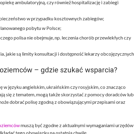
piekę ambulatoryjną, czy również hospitalizację i zabiegi
ezpieczeństwo w przypadku kosztownych zabiegów;
 planowanego pobytu w Polsce;
czego polisa nie obejmuje, np. leczenia chorób przewlekłych czy
, jakie są limity konsultacji i dostępność lekarzy obcojęzycznych
zoziemców – gdzie szukać wsparcia?
ę w języku angielskim, ukraińskim czy rosyjskim, co znacząco
ykają się z tematem, mogą także skorzystać z pomocy doradców lub
oże dobrać polisę zgodną z obowiązującymi przepisami oraz
zoziemców
muszą być zgodne z aktualnymi wymaganiami urzędów
dkładać tego obowiązku na ostatnią chwilę.