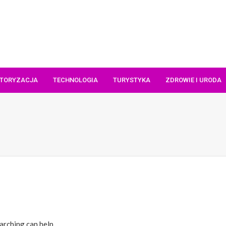
TORYZACJA
TECHNOLOGIA
TURYSTYKA
ZDROWIE I URODA
arching can help.